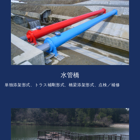
水管橋
単独添架形式、トラス補剛形式、橋梁添架形式、点検／補修