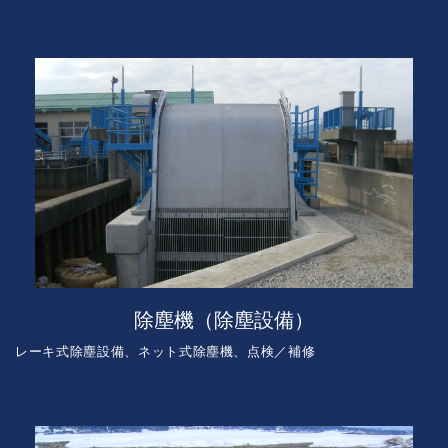
除塵機（除塵設備）
レーキ式除塵設備、ネット式除塵機、点検／補修