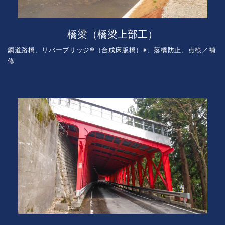
橋梁（橋梁上部工）
鋼道路橋、リバーブリッジ®（合成床版橋）※、落橋防止、点検／補
修