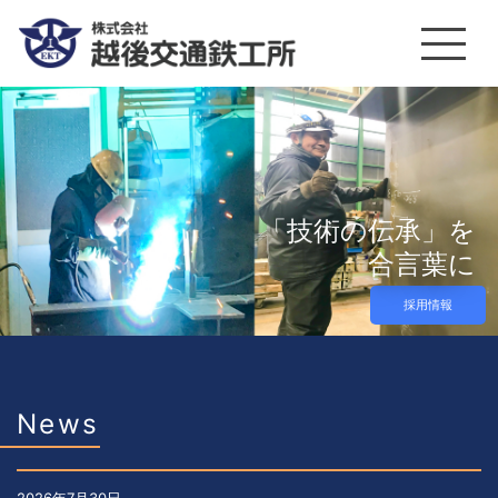
「
技
術
の
伝
承
」
を
合
言
葉
に
採用情報
News
2026年7月30日