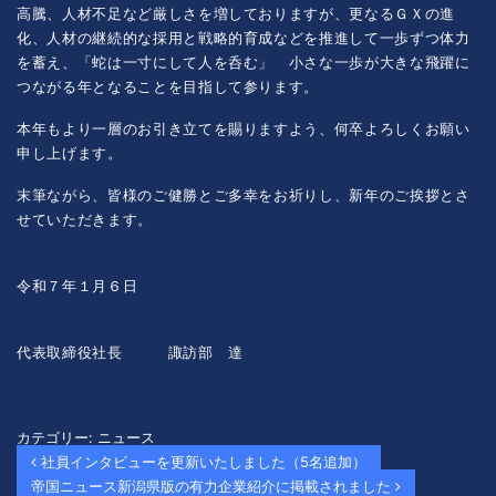
高騰、人材不足など厳しさを増しておりますが、更なるＧＸの進
化、人材の継続的な採用と戦略的育成などを推進して一歩ずつ体力
を蓄え、「蛇は一寸にして人を呑む」 小さな一歩が大きな飛躍に
つながる年となることを目指して参ります。
本年もより一層のお引き立てを賜りますよう、何卒よろしくお願い
申し上げます。
末筆ながら、皆様のご健勝とご多幸をお祈りし、新年のご挨拶とさ
せていただきます。
令和７年１月６日
代表取締役社長 諏訪部 達
カテゴリー:
ニュース
投稿ナビゲーション
社員インタビューを更新いたしました（5名追加）
帝国ニュース新潟県版の有力企業紹介に掲載されました