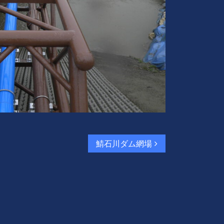
鯖石川ダム網場