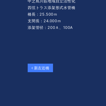
中之島川筋地域自立活性化
四弦トラス添架形式水管橋
橋長：25.500ｍ
支間長：24.000ｍ
添架管径：200Ａ、100A
投稿ナビゲーショ
新左近橋