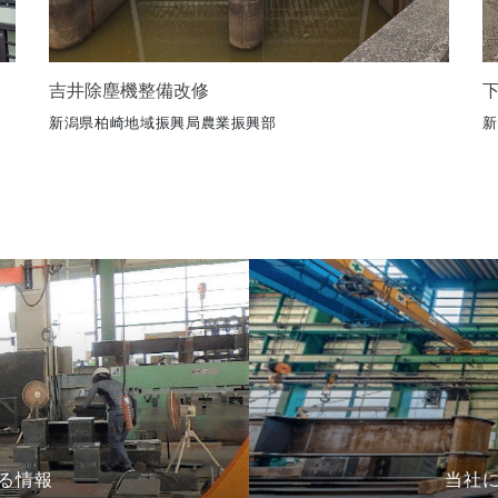
吉井除塵機整備改修
新潟県柏崎地域振興局農業振興部
新
る情報
当社