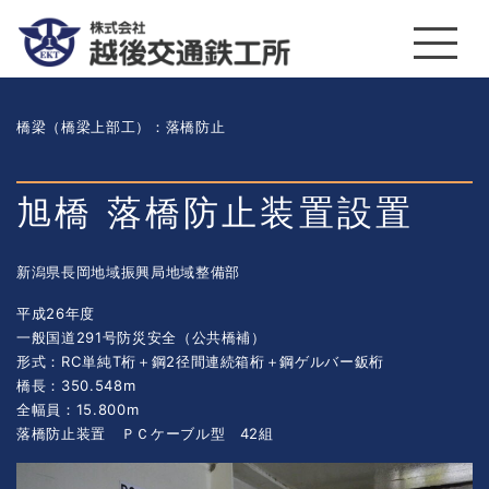
橋梁（橋梁上部工）
：落橋防止
旭橋 落橋防止装置設置
新潟県長岡地域振興局地域整備部
平成26年度
一般国道291号防災安全（公共橋補）
形式：RC単純T桁＋鋼2径間連続箱桁＋鋼ゲルバー鈑桁
橋長：350.548m
全幅員：15.800m
落橋防止装置 ＰＣケーブル型 42組