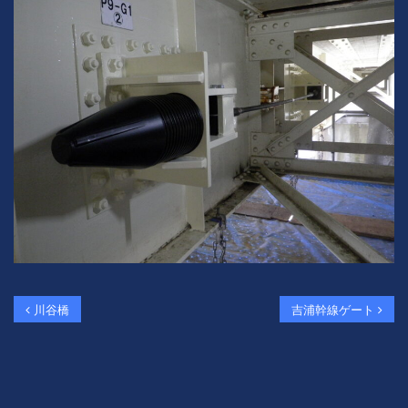
投稿ナビゲーション
川谷橋
吉浦幹線ゲート